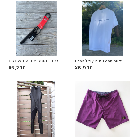
CROW HALEY SURF LEASH
I can’t fly but I can surf.
ES 7”
¥5,200
¥6,900