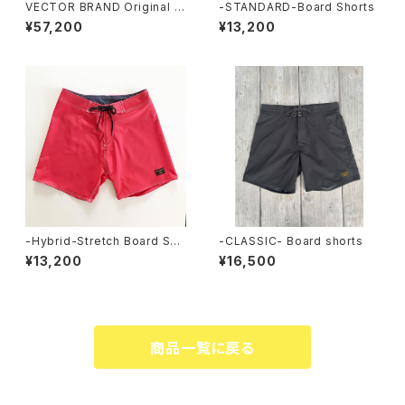
VECTOR BRAND Original W
-STANDARD-Board Shorts
etSuits
¥57,200
¥13,200
-Hybrid-Stretch Board Sho
-CLASSIC- Board shorts
rts
¥13,200
¥16,500
商品一覧に戻る