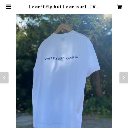
I can’t fly but I can surf. | VE
CTOR BRAND